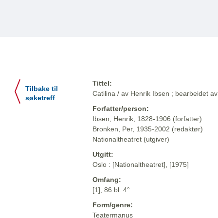
Tittel:
Tilbake til
Catilina / av Henrik Ibsen ; bearbeidet 
søketreff
Forfatter/person:
Ibsen, Henrik, 1828-1906 (forfatter)
Bronken, Per, 1935-2002 (redaktør)
Nationaltheatret (utgiver)
Utgitt:
Oslo : [Nationaltheatret], [1975]
Omfang:
[1], 86 bl. 4°
Form/genre:
Teatermanus