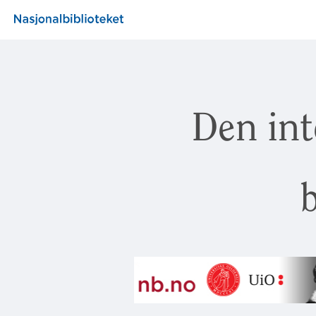
Den int
b