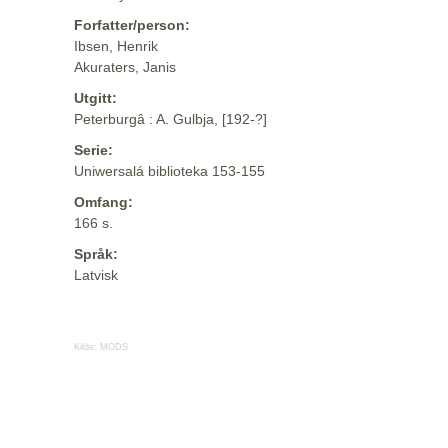
Forfatter/person:
Ibsen, Henrik
Akuraters, Janis
Utgitt:
Peterburgâ : A. Gulbja, [192-?]
Serie:
Uniwersalá biblioteka 153-155
Omfang:
166 s.
Språk:
Latvisk
Kilde:
MODS