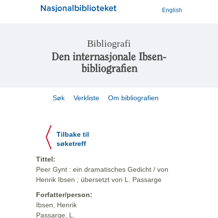
English
Bibliografi
Den internasjonale Ibsen-
bibliografien
Søk
Verkliste
Om bibliografien
Tilbake til
søketreff
Tittel:
Peer Gynt : ein dramatisches Gedicht / von
Henrik Ibsen ; übersetzt von L. Passarge
Forfatter/person:
Ibsen, Henrik
Passarge, L.