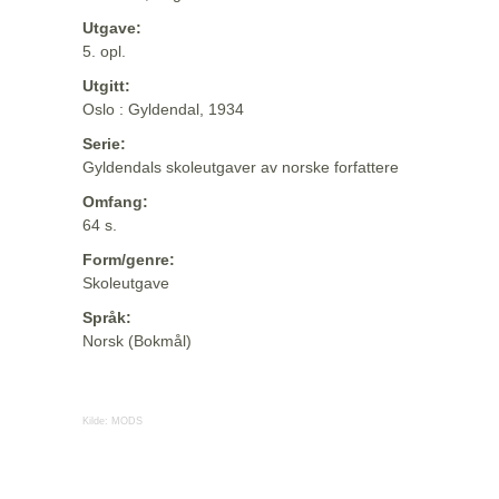
Utgave:
5. opl.
Utgitt:
Oslo : Gyldendal, 1934
Serie:
Gyldendals skoleutgaver av norske forfattere
Omfang:
64 s.
Form/genre:
Skoleutgave
Språk:
Norsk (Bokmål)
Kilde:
MODS