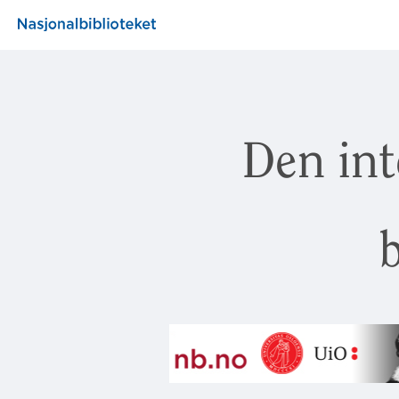
Den int
b