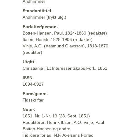
Andhrimner
Standardtittel:
Andhrimner (trykt utg.)
Forfatter/person:
Botten-Hansen, Paul, 1824-1869 (redaktør)
Ibsen, Henrik, 1828-1906 (redaktør)
Vinje, A.O. (Aasmund Olavsson), 1818-1870
(redaktør)
Utgitt:
Christiania : Et Interessentskabs Forl., 1851
ISSN:
1894-0927
Form/genre:
Tidsskrifter
Noter:
1851, Nr. 1-Nr. 13 (28. Sept. 1851)
Redaktører: Henrik Ibsen, A.O. Vinje, Paul
Botten-Hansen og andre
Tidligere forlag: N.F. Axelsens Forlag