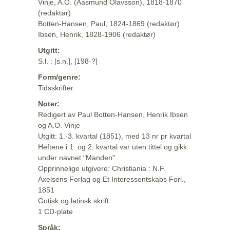
Vinje, A.O. (Aasmund Olavsson), 1818-1870
(redaktør)
Botten-Hansen, Paul, 1824-1869 (redaktør)
Ibsen, Henrik, 1828-1906 (redaktør)
Utgitt:
S.l. : [s.n.], [198-?]
Form/genre:
Tidsskrifter
Noter:
Redigert av Paul Botten-Hansen, Henrik Ibsen
og A.O. Vinje
Utgitt: 1.-3. kvartal (1851), med 13 nr pr kvartal
Heftene i 1. og 2. kvartal var uten tittel og gikk
under navnet "Manden"
Opprinnelige utgivere: Christiania : N.F.
Axelsens Forlag og Et Interessentskabs Forl.,
1851
Gotisk og latinsk skrift
1 CD-plate
Språk: