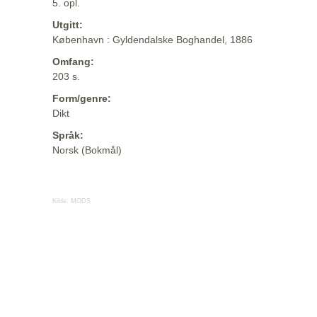
5. opl.
Utgitt:
København : Gyldendalske Boghandel, 1886
Omfang:
203 s.
Form/genre:
Dikt
Språk:
Norsk (Bokmål)
Kilde:
MODS