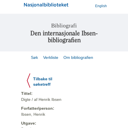
English
Bibliografi
Den internasjonale Ibsen-
bibliografien
Søk
Verkliste
Om bibliografien
Tilbake til
søketreff
Tittel:
Digte / af Henrik Ibsen
Forfatter/person:
Ibsen, Henrik
Utgave: