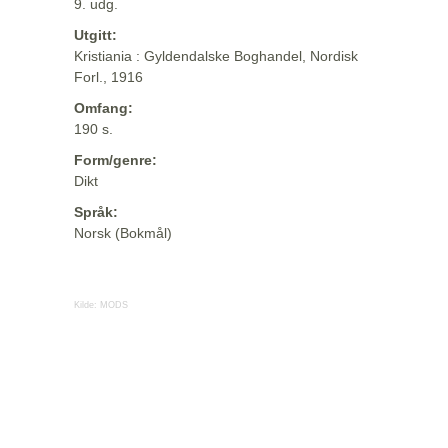
9. udg.
Utgitt:
Kristiania : Gyldendalske Boghandel, Nordisk
Forl., 1916
Omfang:
190 s.
Form/genre:
Dikt
Språk:
Norsk (Bokmål)
Kilde:
MODS