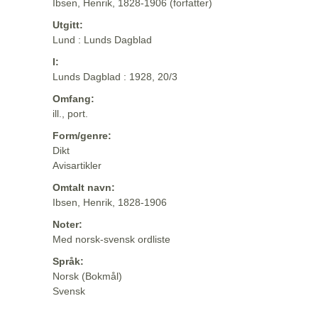
Ibsen, Henrik, 1828-1906 (forfatter)
Utgitt:
Lund : Lunds Dagblad
I:
Lunds Dagblad : 1928, 20/3
Omfang:
ill., port.
Form/genre:
Dikt
Avisartikler
Omtalt navn:
Ibsen, Henrik, 1828-1906
Noter:
Med norsk-svensk ordliste
Språk:
Norsk (Bokmål)
Svensk