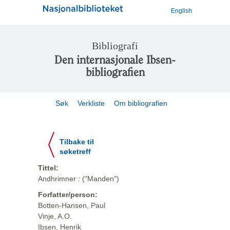
English
Bibliografi
Den internasjonale Ibsen-
bibliografien
Søk
Verkliste
Om bibliografien
Tilbake til
søketreff
Tittel:
Andhrimner : ("Manden")
Forfatter/person:
Botten-Hansen, Paul
Vinje, A.O.
Ibsen, Henrik