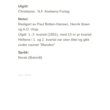
Utgitt:
Christiania : N.F. Axelsens Forlag
Noter:
Redigert av Paul Botten-Hansen, Henrik Ibsen
og A.O. Vinje
Utgitt: 1.-3. kvartal (1851), med 13 nr pr kvartal
Heftene i 1. og 2. kvartal var uten tittel og gikk
under navnet "Manden"
Språk:
Norsk (Bokmål)
Kilde:
MODS