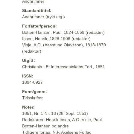
Andhrimner
Standardtittel:
Andhrimner (trykt utg.)
Forfatter/person:
Botten-Hansen, Paul, 1824-1869 (redaktør)
Ibsen, Henrik, 1828-1906 (redaktør)
Vinje, A.O. (Aasmund Olavsson), 1818-1870
(redaktør)
Utgitt:
Christiania : Et Interessentskabs Forl., 1851
ISSN:
1894-0927
Form/genre:
Tidsskrifter
Noter:
1851, Nr. 1-Nr. 13 (28. Sept. 1851)
Redaktører: Henrik Ibsen, A.O. Vinje, Paul
Botten-Hansen og andre
Tidligere forlag: N.F. Axelsens Forlag