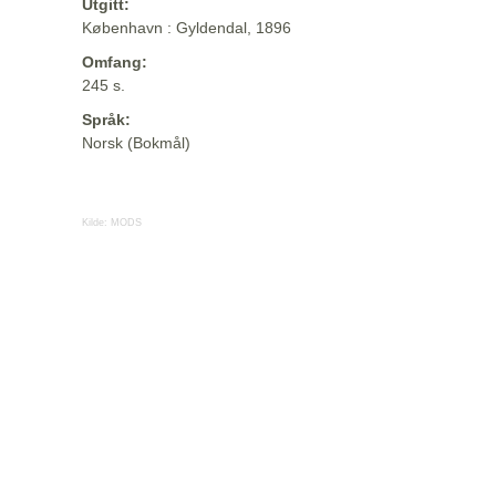
Utgitt:
København : Gyldendal, 1896
Omfang:
245 s.
Språk:
Norsk (Bokmål)
Kilde:
MODS