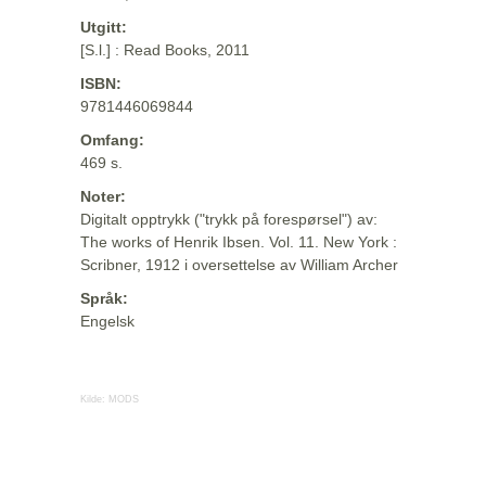
Utgitt:
[S.l.] : Read Books, 2011
ISBN:
9781446069844
Omfang:
469 s.
Noter:
Digitalt opptrykk ("trykk på forespørsel") av:
The works of Henrik Ibsen. Vol. 11. New York :
Scribner, 1912 i oversettelse av William Archer
Språk:
Engelsk
Kilde:
MODS