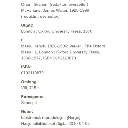
Orton, Graham (redaktør, oversetter)
McFarlane, James Walter, 1920-1999
(redaktør, oversetter)
Utgitt:
London : Oxford University Press, 1970
I:
Ibsen, Henrik, 1828-1906: Verker : The Oxford
Ibsen : 1, London : Oxford University Press,
1960-1977, ISBN 0192113879
ISBN:
0192113879
Omfang:
VIII, 715 s.
Form/genre:
Skuespill
Noter:
Elektronisk reproduksjon [Norge]
Nasjonalbiblioteket Digital 2010-04-08