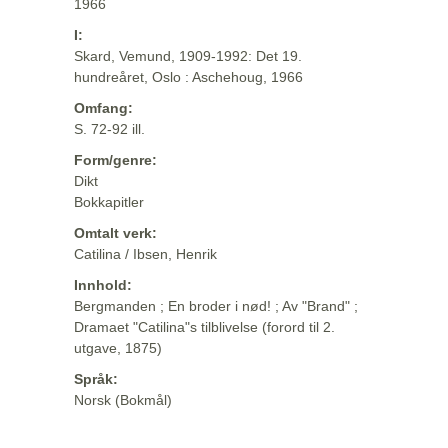
1966
I:
Skard, Vemund, 1909-1992: Det 19.
hundreåret, Oslo : Aschehoug, 1966
Omfang:
S. 72-92 ill.
Form/genre:
Dikt
Bokkapitler
Omtalt verk:
Catilina / Ibsen, Henrik
Innhold:
Bergmanden ; En broder i nød! ; Av "Brand" ;
Dramaet "Catilina"s tilblivelse (forord til 2.
utgave, 1875)
Språk:
Norsk (Bokmål)