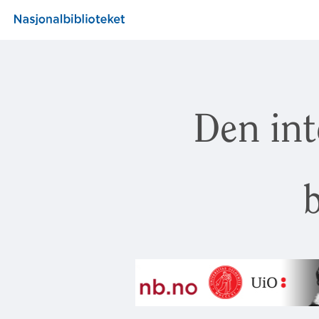
Den int
b