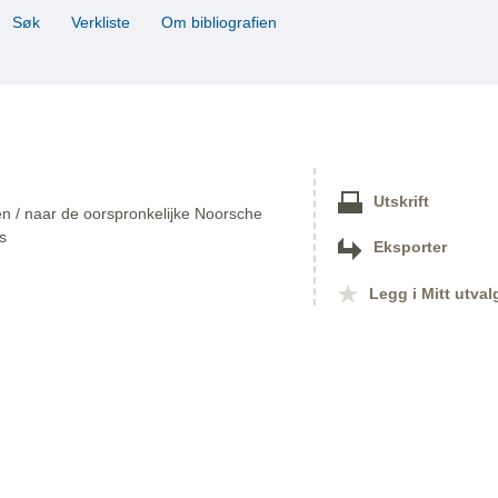
Søk
Verkliste
Om bibliografien
Utskrift
ven / naar de oorspronkelijke Noorsche
s
Eksporter
Legg i Mitt utval