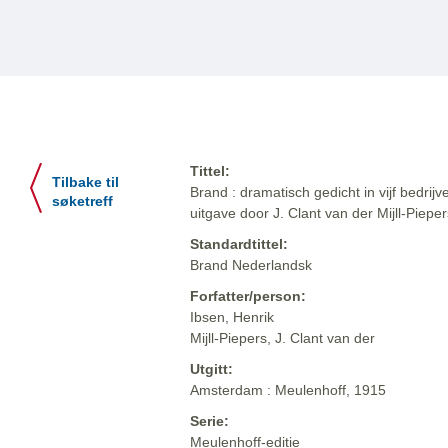
Tittel:
Tilbake til
Brand : dramatisch gedicht in vijf bedrij
søketreff
uitgave door J. Clant van der Mijll-Pieper
Standardtittel:
Brand Nederlandsk
Forfatter/person:
Ibsen, Henrik
Mijll-Piepers, J. Clant van der
Utgitt:
Amsterdam : Meulenhoff, 1915
Serie:
Meulenhoff-editie