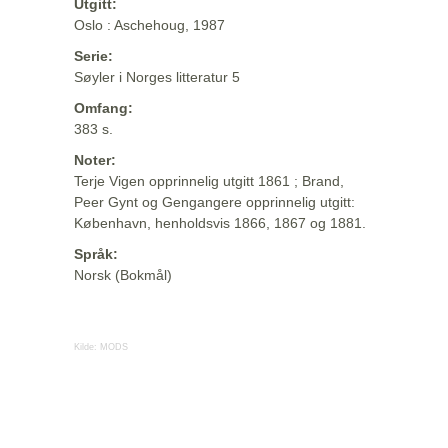
Utgitt:
Oslo : Aschehoug, 1987
Serie:
Søyler i Norges litteratur 5
Omfang:
383 s.
Noter:
Terje Vigen opprinnelig utgitt 1861 ; Brand,
Peer Gynt og Gengangere opprinnelig utgitt:
København, henholdsvis 1866, 1867 og 1881.
Språk:
Norsk (Bokmål)
Kilde:
MODS