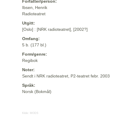
Forfatter/person:
Ibsen, Henrik
Radioteatret
Utgitt:
[Oslo] : [NRK radioteatret], [2002?]
Omfang:
5 b. (177 bl.)
Form/genre:
Regibok
Noter:
Sendt i NRK radioteatret, P2-teatret febr. 2003
Språk:
Norsk (Bokmål)
Kilde:
MODS