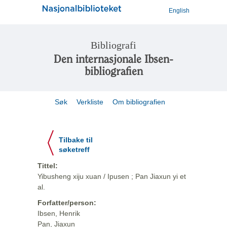
English
Bibliografi
Den internasjonale Ibsen-
bibliografien
Søk
Verkliste
Om bibliografien
Tilbake til
søketreff
Tittel:
Yibusheng xiju xuan / Ipusen ; Pan Jiaxun yi et
al.
Forfatter/person:
Ibsen, Henrik
Pan, Jiaxun