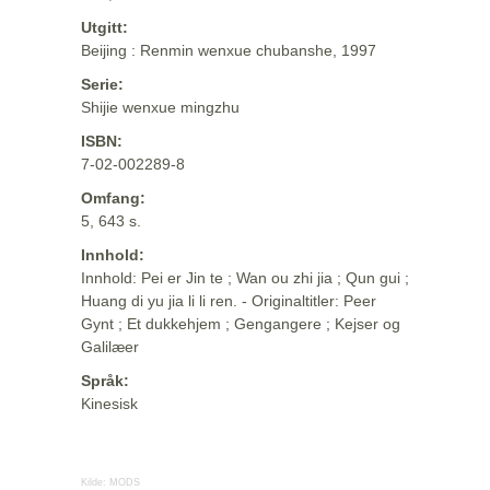
Utgitt:
Beijing : Renmin wenxue chubanshe, 1997
Serie:
Shijie wenxue mingzhu
ISBN:
7-02-002289-8
Omfang:
5, 643 s.
Innhold:
Innhold: Pei er Jin te ; Wan ou zhi jia ; Qun gui ;
Huang di yu jia li li ren. - Originaltitler: Peer
Gynt ; Et dukkehjem ; Gengangere ; Kejser og
Galilæer
Språk:
Kinesisk
Kilde:
MODS