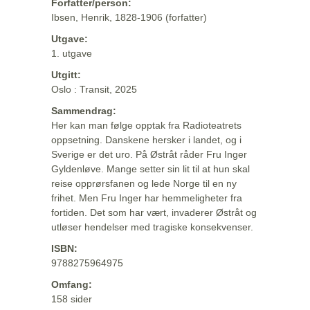
Forfatter/person:
Ibsen, Henrik, 1828-1906 (forfatter)
Utgave:
1. utgave
Utgitt:
Oslo : Transit, 2025
Sammendrag:
Her kan man følge opptak fra Radioteatrets
oppsetning. Danskene hersker i landet, og i
Sverige er det uro. På Østråt råder Fru Inger
Gyldenløve. Mange setter sin lit til at hun skal
reise opprørsfanen og lede Norge til en ny
frihet. Men Fru Inger har hemmeligheter fra
fortiden. Det som har vært, invaderer Østråt og
utløser hendelser med tragiske konsekvenser.
ISBN:
9788275964975
Omfang:
158 sider