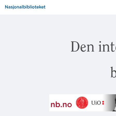
Den int
b