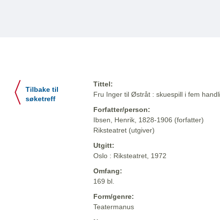
Tittel:
Tilbake til
Fru Inger til Østråt : skuespill i fem hand
søketreff
Forfatter/person:
Ibsen, Henrik, 1828-1906 (forfatter)
Riksteatret (utgiver)
Utgitt:
Oslo : Riksteatret, 1972
Omfang:
169 bl.
Form/genre:
Teatermanus