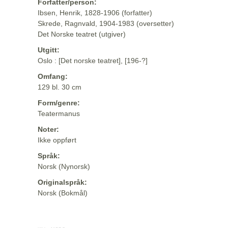
Forfatter/person:
Ibsen, Henrik, 1828-1906 (forfatter)
Skrede, Ragnvald, 1904-1983 (oversetter)
Det Norske teatret (utgiver)
Utgitt:
Oslo : [Det norske teatret], [196-?]
Omfang:
129 bl. 30 cm
Form/genre:
Teatermanus
Noter:
Ikke oppført
Språk:
Norsk (Nynorsk)
Originalspråk:
Norsk (Bokmål)