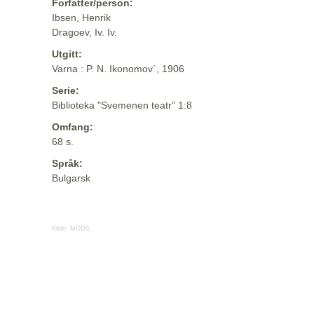
Forfatter/person:
Ibsen, Henrik
Dragoev, Iv. Iv.
Utgitt:
Varna : P. N. Ikonomov´, 1906
Serie:
Biblioteka "Svemenen teatr" 1:8
Omfang:
68 s.
Språk:
Bulgarsk
Kilde:
MODS