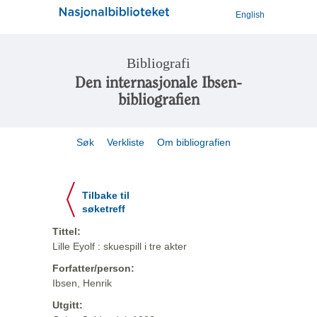
English
Bibliografi
Den internasjonale Ibsen-
bibliografien
Søk
Verkliste
Om bibliografien
Tilbake til
søketreff
Tittel:
Lille Eyolf : skuespill i tre akter
Forfatter/person:
Ibsen, Henrik
Utgitt: