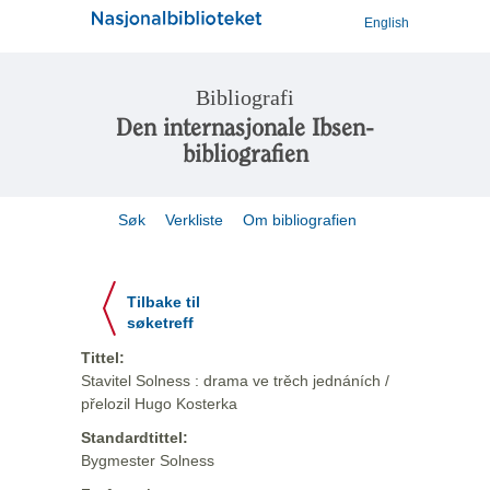
English
Bibliografi
Den internasjonale Ibsen-
bibliografien
Søk
Verkliste
Om bibliografien
Tilbake til
søketreff
Tittel:
Stavitel Solness : drama ve trěch jednáních /
přelozil Hugo Kosterka
Standardtittel:
Bygmester Solness