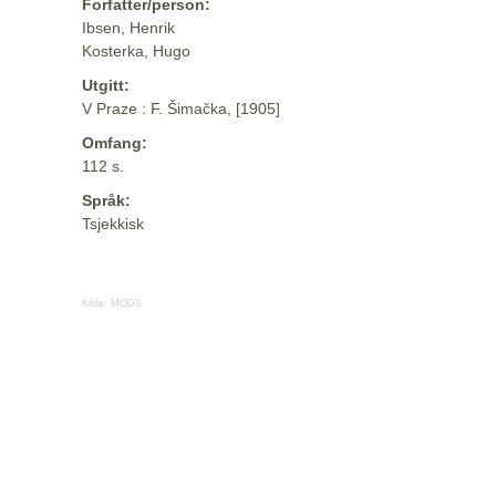
Forfatter/person:
Ibsen, Henrik
Kosterka, Hugo
Utgitt:
V Praze : F. Šimačka, [1905]
Omfang:
112 s.
Språk:
Tsjekkisk
Kilde:
MODS