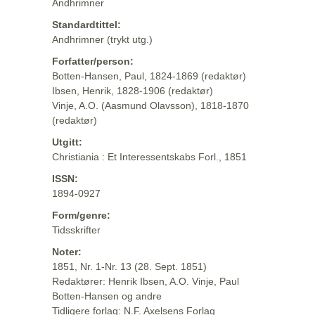
Andhrimner
Standardtittel:
Andhrimner (trykt utg.)
Forfatter/person:
Botten-Hansen, Paul, 1824-1869 (redaktør)
Ibsen, Henrik, 1828-1906 (redaktør)
Vinje, A.O. (Aasmund Olavsson), 1818-1870
(redaktør)
Utgitt:
Christiania : Et Interessentskabs Forl., 1851
ISSN:
1894-0927
Form/genre:
Tidsskrifter
Noter:
1851, Nr. 1-Nr. 13 (28. Sept. 1851)
Redaktører: Henrik Ibsen, A.O. Vinje, Paul
Botten-Hansen og andre
Tidligere forlag: N.F. Axelsens Forlag