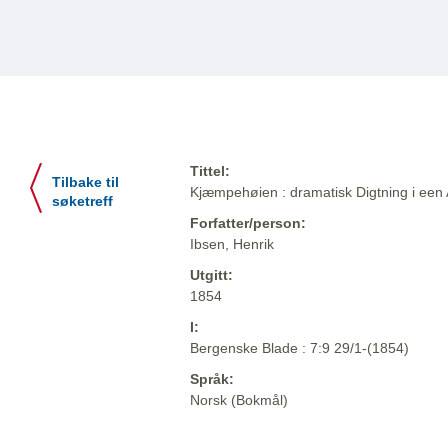
Tittel:
Tilbake til
Kjæmpehøien : dramatisk Digtning i een A
søketreff
Forfatter/person:
Ibsen, Henrik
Utgitt:
1854
I:
Bergenske Blade : 7:9 29/1-(1854)
Språk:
Norsk (Bokmål)