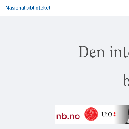
Den int
b