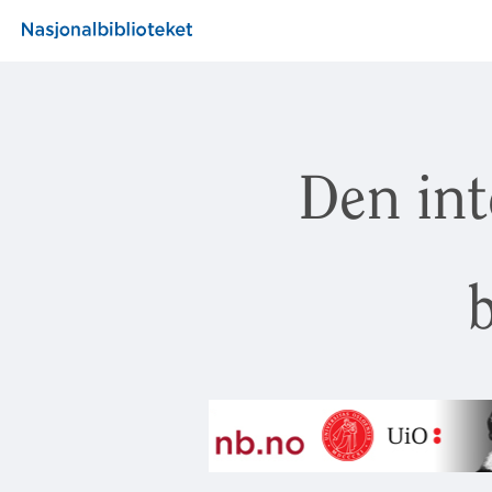
Den int
b