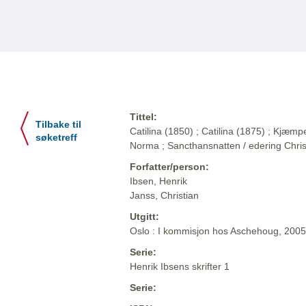
Tittel:
Tilbake til
Catilina (1850) ; Catilina (1875) ; Kjæ
søketreff
Norma ; Sancthansnatten / edering Chris
Forfatter/person:
Ibsen, Henrik
Janss, Christian
Utgitt:
Oslo : I kommisjon hos Aschehoug, 2005
Serie:
Henrik Ibsens skrifter 1
Serie: