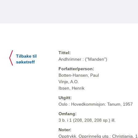
Tittel:
Tilbake til
Andhrimner : ("Manden")
søketreff
Forfatter/person:
Botten-Hansen, Paul
Vinje, A.O.
Ibsen, Henrik
Utgitt:
Oslo : Hovedkommisjon: Tanum, 1957
Omfang:
3 b. i 1 (208, 208, 208 sp.) ill.
Noter:
Opptrykk. Opprinnelig utg.: Christiania, 