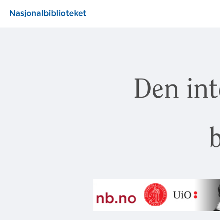
Den int
b