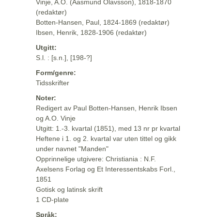
Vinje, A.O. (Aasmund Olavsson), 1818-1870
(redaktør)
Botten-Hansen, Paul, 1824-1869 (redaktør)
Ibsen, Henrik, 1828-1906 (redaktør)
Utgitt:
S.l. : [s.n.], [198-?]
Form/genre:
Tidsskrifter
Noter:
Redigert av Paul Botten-Hansen, Henrik Ibsen
og A.O. Vinje
Utgitt: 1.-3. kvartal (1851), med 13 nr pr kvartal
Heftene i 1. og 2. kvartal var uten tittel og gikk
under navnet "Manden"
Opprinnelige utgivere: Christiania : N.F.
Axelsens Forlag og Et Interessentskabs Forl.,
1851
Gotisk og latinsk skrift
1 CD-plate
Språk: