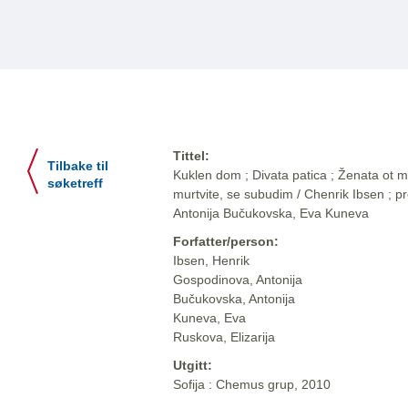
Tittel:
Tilbake til
Kuklen dom ; Divata patica ; Ženata ot mor
søketreff
murtvite, se subudim / Chenrik Ibsen ; p
Antonija Bučukovska, Eva Kuneva
Forfatter/person:
Ibsen, Henrik
Gospodinova, Antonija
Bučukovska, Antonija
Kuneva, Eva
Ruskova, Elizarija
Utgitt:
Sofija : Chemus grup, 2010