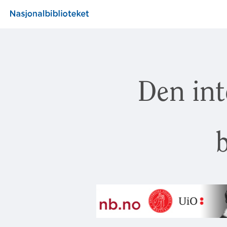
Den int
b