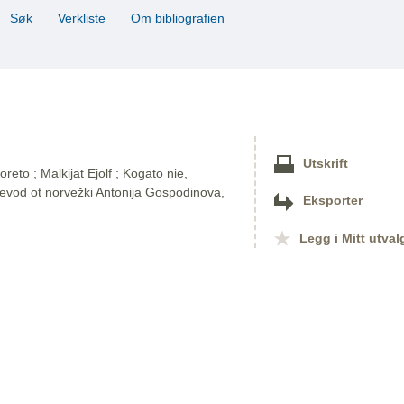
Søk
Verkliste
Om bibliografien
Utskrift
eto ; Malkijat Ejolf ; Kogato nie,
revod ot norvežki Antonija Gospodinova,
Eksporter
Legg i Mitt utval