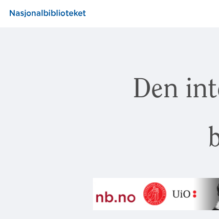
Den int
b