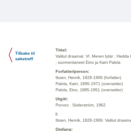
Tittel:
Tilbake til
Valitut draamat. VI. Meren tytär ; Hedda
søketreff
; suomentaneet Eino ja Katri Palola
Forfatter/person:
Ibsen, Henrik, 1828-1906 (forfatter)
Palola, Katri, 1895-1971 (oversetter)
Palola, Eino, 1885-1951 (oversetter)
Utgitt:
Porvoo : Söderström, 1962
I:
Ibsen, Henrik, 1828-1906: Valitut draam
Omfang: