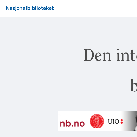
Den int
b