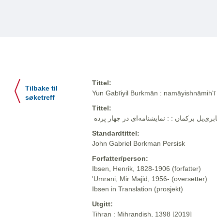
Tittel:
Tilbake til
Yun Gabīiyil Burkmān : namāyishnāmihʹī 
søketreff
Tittel:
Standardtittel:
John Gabriel Borkman Persisk
Forfatter/person:
Ibsen, Henrik, 1828-1906 (forfatter)
'Umrani, Mir Majid, 1956- (oversetter)
Ibsen in Translation (prosjekt)
Utgitt:
Tihran : Mihrandish, 1398 [2019]