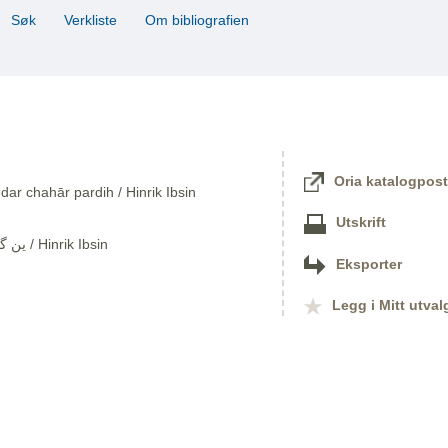
Søk
Verkliste
Om bibliografien
Oria katalogpost
dar chahār pardih / Hinrik Ibsin
Utskrift
ین گابری‌یل برکمان : ‏:‏ نمایشنامه‌ای در چهار پرده ‏ / Hinrik Ibsin
Eksporter
Legg i Mitt utval