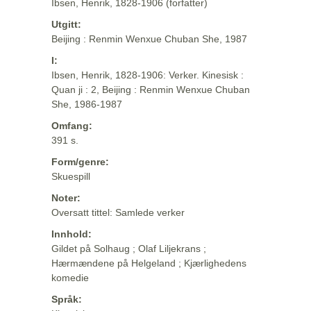
Ibsen, Henrik, 1828-1906 (forfatter)
Utgitt:
Beijing : Renmin Wenxue Chuban She, 1987
I:
Ibsen, Henrik, 1828-1906: Verker. Kinesisk :
Quan ji : 2, Beijing : Renmin Wenxue Chuban
She, 1986-1987
Omfang:
391 s.
Form/genre:
Skuespill
Noter:
Oversatt tittel: Samlede verker
Innhold:
Gildet på Solhaug ; Olaf Liljekrans ;
Hærmændene på Helgeland ; Kjærlighedens
komedie
Språk: