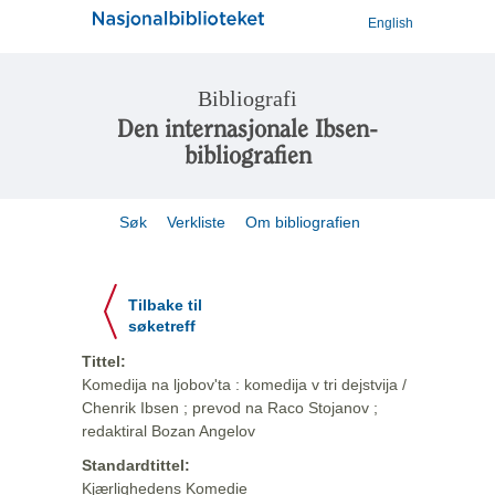
English
Bibliografi
Den internasjonale Ibsen-
bibliografien
Søk
Verkliste
Om bibliografien
Tilbake til
søketreff
Tittel:
Komedija na ljobov'ta : komedija v tri dejstvija /
Chenrik Ibsen ; prevod na Raco Stojanov ;
redaktiral Bozan Angelov
Standardtittel:
Kjærlighedens Komedie