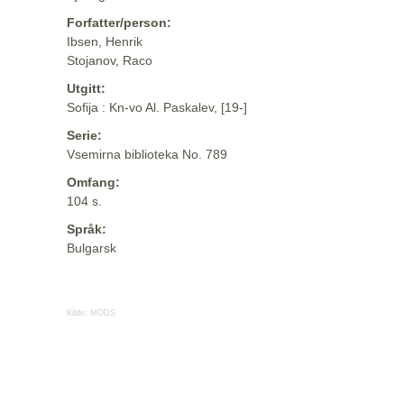
Forfatter/person:
Ibsen, Henrik
Stojanov, Raco
Utgitt:
Sofija : Kn-vo Al. Paskalev, [19-]
Serie:
Vsemirna biblioteka No. 789
Omfang:
104 s.
Språk:
Bulgarsk
Kilde:
MODS