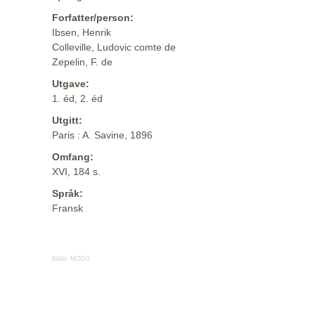
Forfatter/person:
Ibsen, Henrik
Colleville, Ludovic comte de
Zepelin, F. de
Utgave:
1. éd, 2. éd
Utgitt:
Paris : A. Savine, 1896
Omfang:
XVI, 184 s.
Språk:
Fransk
Kilde:
MODS