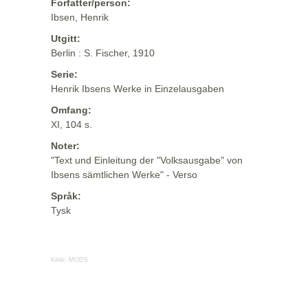
Forfatter/person:
Ibsen, Henrik
Utgitt:
Berlin : S. Fischer, 1910
Serie:
Henrik Ibsens Werke in Einzelausgaben
Omfang:
XI, 104 s.
Noter:
"Text und Einleitung der "Volksausgabe" von
Ibsens sämtlichen Werke" - Verso
Språk:
Tysk
Kilde:
MODS