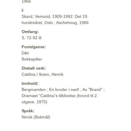
1966
I:
Skard, Vemund, 1909-1992: Det 19.
hundreåret, Oslo : Aschehoug, 1966
Omfang:
S. 72-92 ill.
Form/genre:
Dikt
Bokkapitler
Omtalt verk:
Catilina / Ibsen, Henrik
Innhold:
Bergmanden ; En broder i nød! ; Av "Brand" ;
Dramaet "Catilina"s tilblivelse (forord til 2.
utgave, 1875)
Språk:
Norsk (Bokmål)