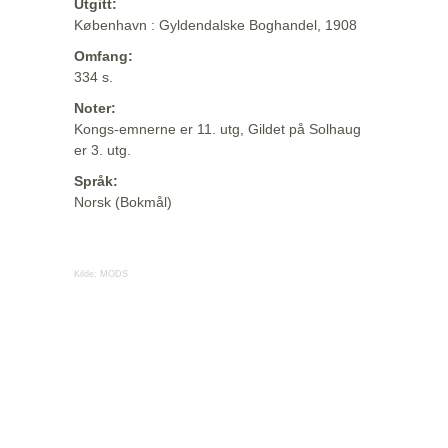
Utgitt:
København : Gyldendalske Boghandel, 1908
Omfang:
334 s.
Noter:
Kongs-emnerne er 11. utg, Gildet på Solhaug
er 3. utg.
Språk:
Norsk (Bokmål)
Kilde:
MODS