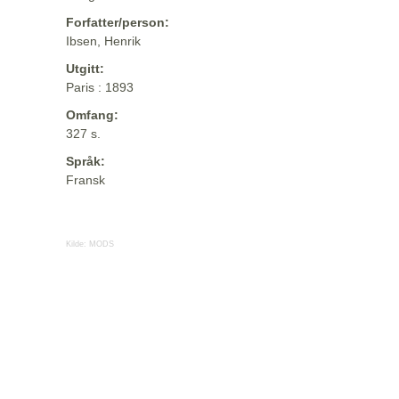
Forfatter/person:
Ibsen, Henrik
Utgitt:
Paris : 1893
Omfang:
327 s.
Språk:
Fransk
Kilde:
MODS