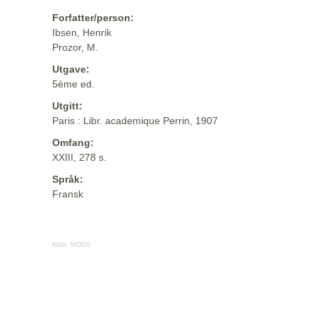
Forfatter/person:
Ibsen, Henrik
Prozor, M.
Utgave:
5ème ed.
Utgitt:
Paris : Libr. academique Perrin, 1907
Omfang:
XXIII, 278 s.
Språk:
Fransk
Kilde:
MODS