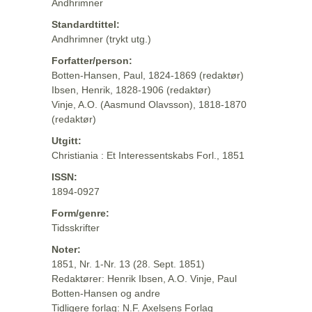
Andhrimner
Standardtittel:
Andhrimner (trykt utg.)
Forfatter/person:
Botten-Hansen, Paul, 1824-1869 (redaktør)
Ibsen, Henrik, 1828-1906 (redaktør)
Vinje, A.O. (Aasmund Olavsson), 1818-1870
(redaktør)
Utgitt:
Christiania : Et Interessentskabs Forl., 1851
ISSN:
1894-0927
Form/genre:
Tidsskrifter
Noter:
1851, Nr. 1-Nr. 13 (28. Sept. 1851)
Redaktører: Henrik Ibsen, A.O. Vinje, Paul
Botten-Hansen og andre
Tidligere forlag: N.F. Axelsens Forlag