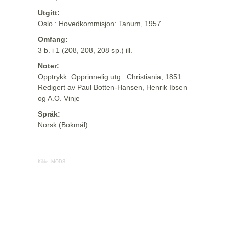
Utgitt:
Oslo : Hovedkommisjon: Tanum, 1957
Omfang:
3 b. i 1 (208, 208, 208 sp.) ill.
Noter:
Opptrykk. Opprinnelig utg.: Christiania, 1851
Redigert av Paul Botten-Hansen, Henrik Ibsen
og A.O. Vinje
Språk:
Norsk (Bokmål)
Kilde:
MODS