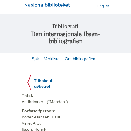
English
Bibliografi
Den internasjonale Ibsen-
bibliografien
Søk
Verkliste
Om bibliografien
Tilbake til
søketreff
Tittel:
Andhrimner : ("Manden")
Forfatter/person:
Botten-Hansen, Paul
Vinje, A.O.
Ibsen, Henrik