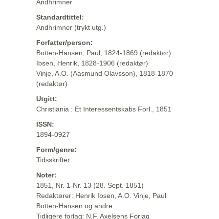
Andhrimner
Standardtittel:
Andhrimner (trykt utg.)
Forfatter/person:
Botten-Hansen, Paul, 1824-1869 (redaktør)
Ibsen, Henrik, 1828-1906 (redaktør)
Vinje, A.O. (Aasmund Olavsson), 1818-1870
(redaktør)
Utgitt:
Christiania : Et Interessentskabs Forl., 1851
ISSN:
1894-0927
Form/genre:
Tidsskrifter
Noter:
1851, Nr. 1-Nr. 13 (28. Sept. 1851)
Redaktører: Henrik Ibsen, A.O. Vinje, Paul
Botten-Hansen og andre
Tidligere forlag: N.F. Axelsens Forlag