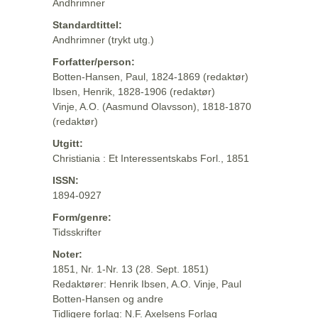
Andhrimner
Standardtittel:
Andhrimner (trykt utg.)
Forfatter/person:
Botten-Hansen, Paul, 1824-1869 (redaktør)
Ibsen, Henrik, 1828-1906 (redaktør)
Vinje, A.O. (Aasmund Olavsson), 1818-1870
(redaktør)
Utgitt:
Christiania : Et Interessentskabs Forl., 1851
ISSN:
1894-0927
Form/genre:
Tidsskrifter
Noter:
1851, Nr. 1-Nr. 13 (28. Sept. 1851)
Redaktører: Henrik Ibsen, A.O. Vinje, Paul
Botten-Hansen og andre
Tidligere forlag: N.F. Axelsens Forlag