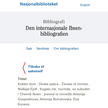
English
Bibliografi
Den internasjonale Ibsen-
bibliografien
Søk
Verkliste
Om bibliografien
Tilbake til
søketreff
Tittel:
Kuklen dom ; Divata patica ; Ženata ot moreto ;
Malkijat Ejolf ; Kogato nie, murtvite, se subudim
/ Chenrik Ibsen ; prevod ot norvežki Antonija
Gospodinova, Antonija Bučukovska, Eva
Kuneva