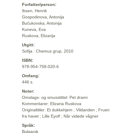
Forfatter/person:
Ibsen, Henrik
Gospodinova, Antonija
Bučukovska, Antonija
Kuneva, Eva
Ruskova, Elizarija
Utgitt:
Sofija : Chemus grup, 2010
ISBN:
978-954-758-020-6
Omfang:
446 s.
Noter:
Omslags- og smusstittel: Pet drami
Kommentarer: Elizaria Ruskova
Originaltitler: Et dukkehjem ; Vildanden ; Fruen
fra havet ; Lille Eyolf ; Når vidøde vågner
Språk:
Bulgarsk