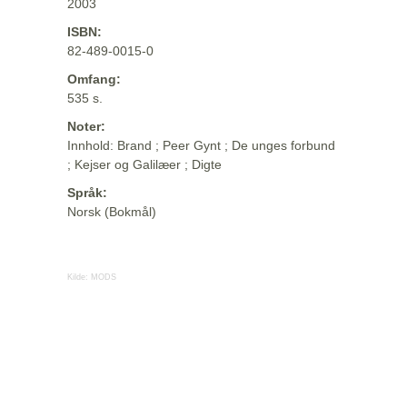
2003
ISBN:
82-489-0015-0
Omfang:
535 s.
Noter:
Innhold: Brand ; Peer Gynt ; De unges forbund
; Kejser og Galilæer ; Digte
Språk:
Norsk (Bokmål)
Kilde:
MODS