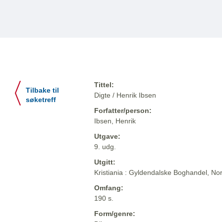
Tittel:
Tilbake til
Digte / Henrik Ibsen
søketreff
Forfatter/person:
Ibsen, Henrik
Utgave:
9. udg.
Utgitt:
Kristiania : Gyldendalske Boghandel, Nor
Omfang:
190 s.
Form/genre: