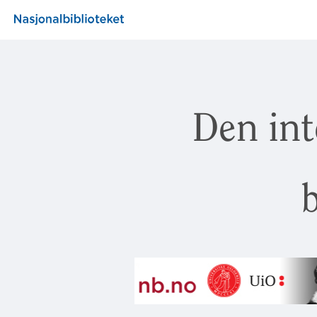
Den int
b