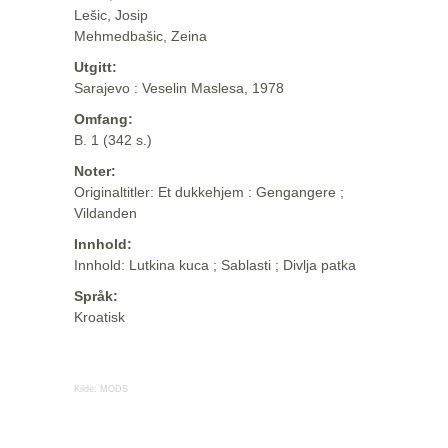
Lešic, Josip
Mehmedbašic, Zeina
Utgitt:
Sarajevo : Veselin Maslesa, 1978
Omfang:
B. 1 (342 s.)
Noter:
Originaltitler: Et dukkehjem : Gengangere ;
Vildanden
Innhold:
Innhold: Lutkina kuca ; Sablasti ; Divlja patka
Språk:
Kroatisk
Kilde:
MODS