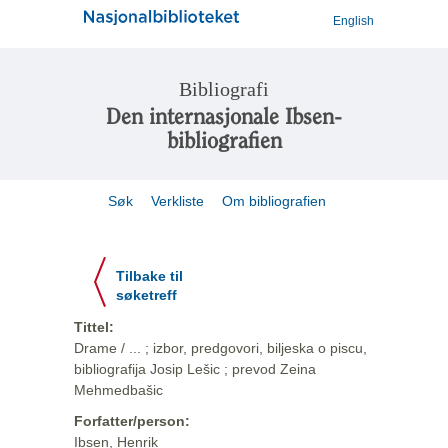
English
Bibliografi
Den internasjonale Ibsen-
bibliografien
Søk
Verkliste
Om bibliografien
Tilbake til
søketreff
Tittel:
Drame / ... ; izbor, predgovori, biljeska o piscu,
bibliografija Josip Lešic ; prevod Zeina
Mehmedbašic
Forfatter/person:
Ibsen, Henrik